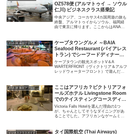
OZ578便 (アルマトゥイ → ソウル
仁川) ビジネスクラス搭乗記
中央アジア、コーカサス4カ国周遊の旅も
終盤、アルマトゥイからソウル、福岡経
由で東京に帰ります。ここからはANAの
特典航空券で発券したビジネスクラスで
すのでフライトも楽です。スタアラでア
ルマトゥイに就航しているのはアシアナ
ケープタウングルメ ～BAIA
2016.06 南部アフリカの旅
航空のみなのでソウル...
Seafood Restaurant (バイアレス
トラン) でシーフードディナー
2016～
ケープタウンの観光スポットV＆A
WARTERFRONT（ヴィクトリア＆アルフ
レッドウォーターフロント）で遊んだ後
のディナーは、TVや雑誌でもよく紹介さ
れている「BAIA（バイア）」レストラン
にしました。敷地内には他にも良さそう
ここはアフリカ？ビクトリアフォ
2016.06 南部アフリカの旅
なシーフード...
ールズホテル Livingstone Room
でのテイスティングコースディナ
ー
Victoria Falls Hotelを選んだ理由の1つ
が、ちゃんとしてそうなダイニングがあ
ることでした。アフリカンなゲームミー
ト料理もいいのですが、この後のチョベ2
泊がAll Inclusiveで3食ともブッフェにな
り計6食そうした料理...
タイ国際航空 (Thai Airways)
ビジネスクラスガイド