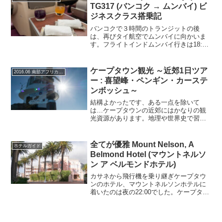
TG317 (バンコク → ムンバイ) ビ
ジネスクラス搭乗記
バンコクで３時間のトランジットの後
は、再びタイ航空でムンバイに向かいま
す。フライトインドムンバイ行きは18:55
発で４時間半のフライトでそこそこ距離
があります。ムンバイ到着は21:55です。
日本とインドは、3時間30分の時差があ
ケープタウン観光 ～近郊1日ツア
2016.06 南部アフリカの旅
り、日本時間...
ー : 喜望峰・ペンギン・カーステ
ンボッシュ～
結構よかったです、ある一点を除いて
は…ケープタウンの近郊にはかなりの観
光資源があります。地理や世界史で習っ
た喜望峰、ペンギンの自然に住むように
なったボルダーズビーチ、世界遺産にな
っているケープ半島の植生などなど… 一
全てが優雅 Mount Nelson, A
ホテルガイド
方で、公共交通機関はあま...
Belmond Hotel (マウントネルソ
ン ア ベルモンドホテル)
カサネから飛行機を乗り継ぎケープタウ
ンのホテル、マウントネルソンホテルに
着いたのは夜の22:00でした。ケープタウ
ンではここマウントネルソンホテルに3泊
します。Mount Nelson Hotelケープタウ
ンにあるMarriottやHilt...