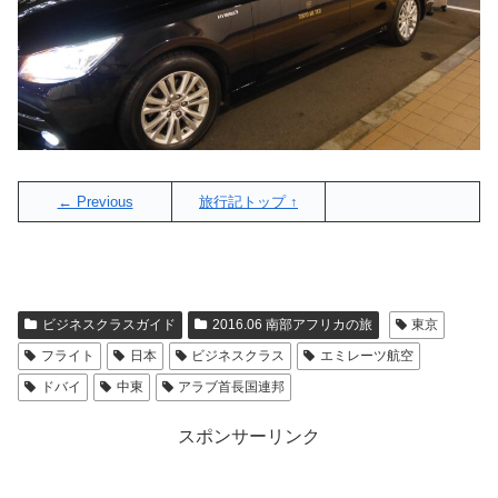
← Previous
旅行記トップ ↑
ビジネスクラスガイド
2016.06 南部アフリカの旅
東京
フライト
日本
ビジネスクラス
エミレーツ航空
ドバイ
中東
アラブ首長国連邦
スポンサーリンク