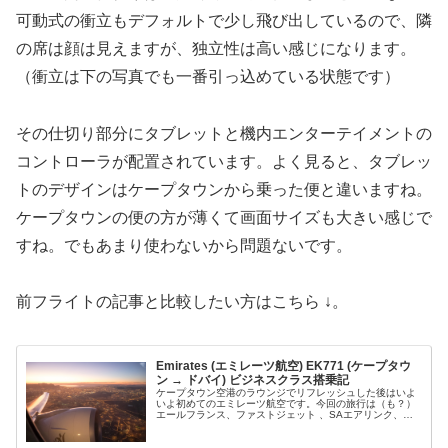
可動式の衝立もデフォルトで少し飛び出しているので、隣
の席は顔は見えますが、独立性は高い感じになります。
（衝立は下の写真でも一番引っ込めている状態です）
その仕切り部分にタブレットと機内エンターテイメントの
コントローラが配置されています。よく見ると、タブレッ
トのデザインはケープタウンから乗った便と違いますね。
ケープタウンの便の方が薄くて画面サイズも大きい感じで
すね。でもあまり使わないから問題ないです。
前フライトの記事と比較したい方はこちら ↓。
Emirates (エミレーツ航空) EK771 (ケープタウ
ン → ドバイ) ビジネスクラス搭乗記
ケープタウン空港のラウンジでリフレッシュした後はいよ
いよ初めてのエミレーツ航空です。今回の旅行は（も？）
エールフランス、ファストジェット 、SAエアリンク、マ
ンゴー航空、そしてこのエミレーツと色々な航空会社に乗
ることが出来て楽しめました。特...