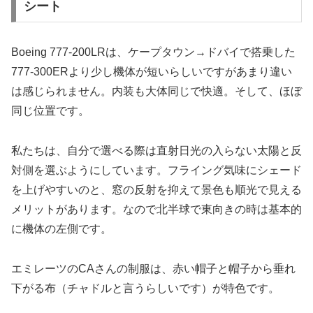
シート
Boeing 777-200LRは、ケープタウン→ドバイで搭乗した
777-300ERより少し機体が短いらしいですがあまり違い
は感じられません。
内装も大体同じで快適
。そして、ほぼ
同じ位置です。
私たちは、自分で選べる際は直射日光の入らない太陽と反
対側を選ぶようにしています。
フライング気味にシェード
を上げやすいのと、窓の反射を抑えて景色も順光で見える
メリット
があります。なので北半球で東向きの時は基本的
に機体の左側です。
エミレーツのCAさんの制服は、赤い帽子と帽子から垂れ
下がる布（チャドルと言うらしいです）が特色です。