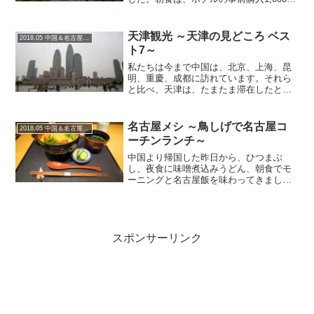
ビュッフェは非常に評判がいいみたいで
すが、貴重な食事の機会ということで名
古屋名物のモーニングを試してみます。
天津観光 ～天津の見どころ ベス
2018.05 中国＆名古屋の旅
ゴールデンウィーク...
ト7～
私たちは今まで中国は、北京、上海、昆
明、重慶、成都に訪れています。それら
と比べ、天津は、たまたま滞在したとこ
ろ・散歩したところが海河近辺だったこ
とが影響しているかもしれませんが、こ
れら6都市の中では一番リラックスして過
名古屋メシ ～鳥しげで名古屋コ
2018.05 中国＆名古屋の旅
ごせた気がします。天津...
ーチンランチ～
中国より帰国した昨日から、ひつまぶ
し、夜食に味噌煮込みうどん、朝食でモ
ーニングと名古屋飯を味わってきました
が、最後の名古屋飯は鳥しげで名古屋コ
ーチンにすることにしました。朝ホテル
チェックアウトし、名古屋名物のモーニ
ングを食べた後、名古屋城を...
スポンサーリンク