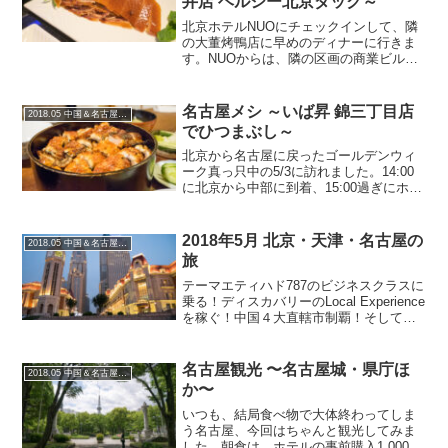
井店 ヘルシー北京ダック～
北京ホテルNUOにチェックインして、隣
の大董烤鴨店に早めのディナーに行きま
す。NUOからは、隣の区画の商業ビルで
裏通りから行ければすぐですが、セキュ
リティ観点からから回り込む必要があり
ました、残念、でも10分もかかりませ
名古屋メシ ～いば昇 錦三丁目店
2018.05 中国＆名古屋の旅
ん。ここは、2度目の...
でひつまぶし～
北京から名古屋に戻ったゴールデンウィ
ーク真っ只中の5/3に訪れました。14:00
に北京から中部に到着、15:00過ぎにホテ
ルにチェックイン、ちょこっと休んで、
夕方のオープン時間直前（16:00の10分前
位）に行ったので並ばずに入店すること
2018年5月 北京・天津・名古屋の
2018.05 中国＆名古屋の旅
が...
旅
テーマエティハド787のビジネスクラスに
乗る！ディスカバリーのLocal Experience
を稼ぐ！中国４大直轄市制覇！そして赤
福をたらふく食べる！（？）プランニン
グこの旅程に至った経緯はこちらを参照
下さい。期間・訪問先期間：2018/0...
名古屋観光 〜名古屋城・県庁ほ
2018.05 中国＆名古屋の旅
か〜
いつも、結局食べ物で大体終わってしま
う名古屋、今回はちゃんと観光してみま
した。朝食は、ホテルの事前購入1,000円