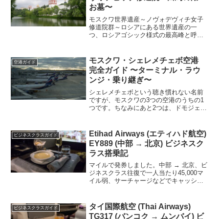
お墓〜
モスクワ世界遺産～ノヴォデヴィチ女子
修道院群～ロシアにある世界遺産の一
つ、ロシアゴシック様式の最高峰と呼ば
れている修道院が、モスクワ中心部から
地下鉄でちょっといった場所にありま
す。地下鉄を降りて、徒歩10分、修道院
モスクワ・シェレメチェボ空港
空港ガイド
見学に40分、裏手にある湖...
完全ガイド 〜ターミナル・ラウ
ンジ・乗り継ぎ〜
シェレメチェボという聴き慣れない名前
ですが、モスクワの3つの空港のうちの1
つです。ちなみにあと2つは、ドモジェド
ヴォと、ヴヌコヴォといづれも覚えにく
い名前です。このシェレメチェボは、ロ
シア随一の航空会社であるアエロフロー
Etihad Airways (エティハド航空)
ビジネスクラスガイド
ト＆アエロフロートの...
EY889 (中部 → 北京) ビジネスク
ラス搭乗記
マイルで発券しました。中部 → 北京、ビ
ジネスクラス往復で一人当たり45,000マ
イル弱、サーチャージなどでキャッシュ
も25,000円程度掛かりますのでお得感は
あまりないです。アブダビまで行けるほ
どたまっていませんでしたししょうがな
タイ国際航空 (Thai Airways)
ビジネスクラスガイド
いです。...
TG317 (バンコク → ムンバイ) ビ