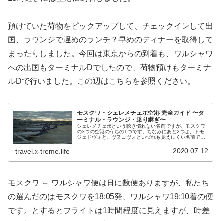
預けていた荷物をピックアップして、チェックインして出
国、ラウンジで遅めのランチ？早めのディナーを取得して
まったりしました。今回は東京からの到着も、ワルシャワ
への出国もターミナルDでしたので、荷物預けもターミナ
ルDで行いました。この辺はこちらを参照ください。
モスクワ・シェレメチェボ空港 完全ガイド 〜タ
ーミナル・ラウンジ・乗り継ぎ〜
シェレメチェボという聴き慣れない名前ですが、モスクワ
の3つの空港のうちの1つです。ちなみにあと2つは、ドモ
ジェドヴォと、ヴヌコヴォといづれも覚えにくい名前で
す。このシェレメチェボは、ロシア随一の航空会社である
アエロフロート＆アエロフロートの...
2020.07.12
travel.x-treme.life
モスクワ ⇔ ワルシャワ便は日に数便ありますが、私たち
の選んだのはモスクワを18:05発、ワルシャワ19:10着の便
です。とするとフライトは1時間程度に見えますが、時差