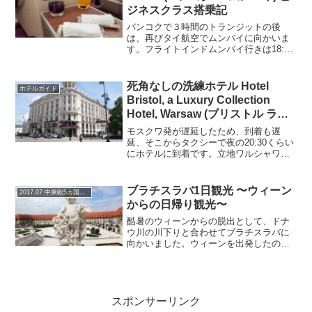
ジネスクラス搭乗記
バンコクで３時間のトランジットの後
は、再びタイ航空でムンバイに向かいま
す。フライトインドムンバイ行きは18:55
発で４時間半のフライトでそこそこ距離
があります。ムンバイ到着は21:55です。
日本とインドは、3時間30分の時差があ
死角なしの洗練ホテル Hotel
ホテルガイド
り、日本時間...
Bristol, a Luxury Collection
Hotel, Warsaw (ブリストル ラグ
ジュアリーコレクション ワルシ
モスクワ発が遅延したため、到着も遅
ャワ)
延、そこからタクシーで夜の20:30くらい
にホテルに到着です。立地ワルシャワは2
泊しますが観光で使えるのは実質1日半、
観光の中心である旧市街徒歩圏＆教会な
ど主要な観光スポットが点在するクラク
ブラチスラバ1日観光 〜ウィーン
2017.07 中東欧5カ国7都市の旅
フ郊外通り沿いの...
からの日帰り観光〜
酷暑のウィーンからの脱出として、ドナ
ウ川の川下りと合わせてブラチスラバに
向かいました。ウィーンを出発したのが
12時くらい、ブラチスラバの到着は午後
13:30でした。帰りはIC（普通列車）の予
定で、帰りのチケットは取っていないの
でこれから飽き...
スポンサーリンク