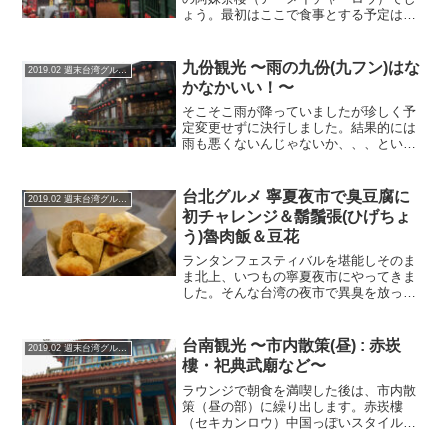
ょう。最初はここで食事とする予定はな
く、ここにくる15分前に芋のスイーツ的
なものを食べたばかりです。お茶しに入
店しようとしたのですが、ランチが思い
九份観光 〜雨の九份(九フン)はな
2019.02 週末台湾グルメ旅
の外格安だったので食べ...
かなかいい！〜
そこそこ雨が降っていましたが珍しく予
定変更せずに決行しました。結果的には
雨も悪くないんじゃないか、、、という
か逆にいい！と思いました。九份への行
き方行って帰ってきましたが結局イマイ
チよく分かりませんでした。台北市内か
台北グルメ 寧夏夜市で臭豆腐に
2019.02 週末台湾グルメ旅
らは、電車、バス、タクシ...
初チャレンジ＆鬍鬚張(ひげちょ
う)魯肉飯＆豆花
ランタンフェスティバルを堪能しそのま
ま北上、いつもの寧夏夜市にやってきま
した。そんな台湾の夜市で異臭を放って
いて日本人から唯一不評な臭豆腐、一方
では、現地の人を中心に大好きな人も多
いということで、そろそろ4回目の訪台と
台南観光 〜市内散策(昼) : 赤崁
2019.02 週末台湾グルメ旅
もなるとチャレンジして...
樓・祀典武廟など〜
ラウンジで朝食を満喫した後は、市内散
策（昼の部）に繰り出します。赤崁樓
（セキカンロウ）中国っぽいスタイルで
すが、もともとはオランダが作ったお城