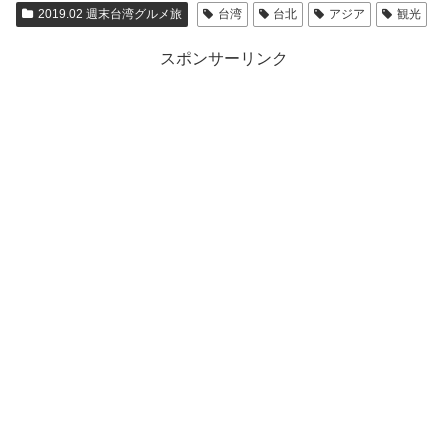
2019.02 週末台湾グルメ旅
台湾
台北
アジア
観光
スポンサーリンク