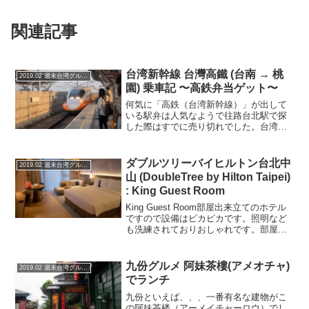
関連記事
台湾新幹線 台灣高鐵 (台南 → 桃
2019.02 週末台湾グルメ旅
園) 乗車記 〜高鉄弁当ゲット〜
何気に「高鉄（台湾新幹線）」が出して
いる駅弁は人気なようで往路台北駅で探
した際はすでに売り切れでした。台湾国
鉄の駅弁の一つである台鉄弁当は前日に
ゲットしていましたが再度復路で高鉄弁
当にトライしました。台鉄（在来線）は
ダブルツリーバイヒルトン台北中
2019.02 週末台湾グルメ旅
結構遅延するので要注意ホ...
山 (DoubleTree by Hilton Taipei)
: King Guest Room
King Guest Room部屋出来立てのホテル
ですので設備はピカピカです。照明など
も洗練されておりおしゃれです。部屋は
35m²ということで十分な広さです。窓側
には横にもなれるソファがあり、まだ出
来立てですのでクッションのへたりもあ
九份グルメ 阿妹茶樓(アメオチャ)
2019.02 週末台湾グルメ旅
りませ...
でランチ
九份といえば、、、一番有名な建物がこ
の阿妹茶楼（アーメイチャーロウ）でし