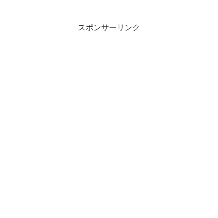
の旧跡ということです。敷地からは当時
の砲台の跡などが発見されています。オ
ランダが作った際は、この建...
スポンサーリンク