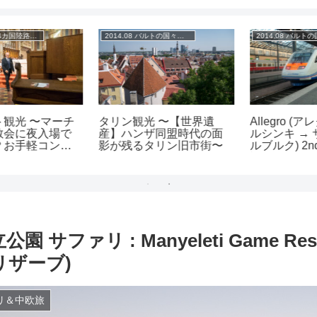
2014.08 バルトの国々周遊旅
2014.08 バルトの国々周遊旅
タリン観光 〜【世界遺
Allegro (アレグロ) 782 (ヘ
産】ハンザ同盟時代の面
ルシンキ → サンクトペテ
影が残るタリン旧市街〜
ルブルク) 2nd Class 乗車
記
 サファリ : Manyeleti Game Res
リザーブ)
ァリ＆中欧旅