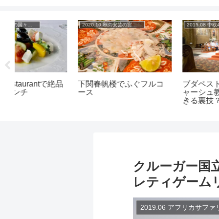
2020.10 秋の安芸の宮島 山陽の旅
2015.08 中欧4カ国陸路1400km+の旅
絶品
下関春帆楼でふぐフルコ
ブダペスト観光 〜マーチ
ース
ャーシュ教会に夜入場で
きる裏技？お手軽コンサ
ート&漁夫の砦〜
クルーガー国立公園
レティゲーム
2019.06 アフリカサフ