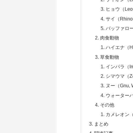
ヒョウ（Leo
サイ（Rhin
バッファロー（
肉食動物
ハイエナ（Hy
草食動物
インパラ（Im
シマウマ（Ze
ヌー（Gnu, W
ウォーターバッ
その他
カメレオン（C
まとめ