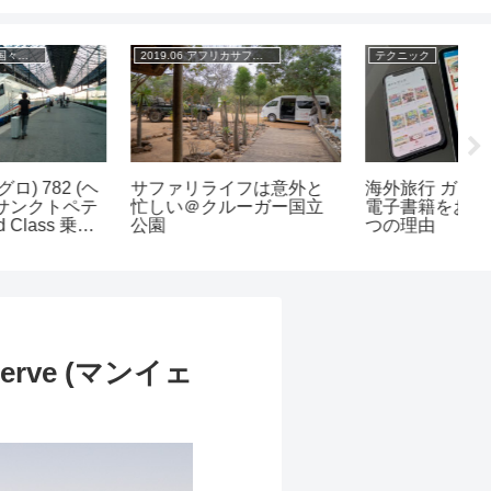
2019.06 アフリカサファリ＆中欧旅
テクニック
サファリライフは意外と
海外旅行 ガイドブックは
ケ
忙しい＠クルーガー国立
電子書籍をおススメする5
ブ
公園
つの理由
ン
erve (マンイェ