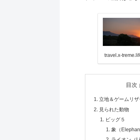
travel.x-treme.li
目次
立地＆ゲームリザ
見られた動物
ビッグ５
象（Elephan
ライオン（Li