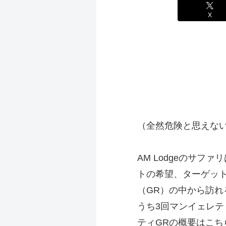
X
（全然危険と思えな
AM Lodgeのサ
トの希望、ターゲッ
（GR）の中から訪れ
うち3回マンイェレ
ティGRの概要はこち