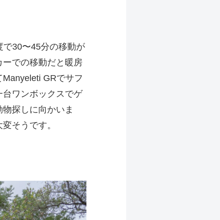
速度で30〜45分の移動が
カーでの移動だと暖房
eleti GRでサフ
一台ワンボックスでゲ
動物探しに向かいま
大変そうです。