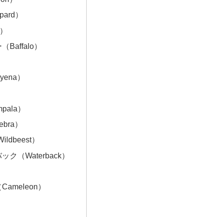
pard）
o）
Baffalo）
ena）
pala）
bra）
ildbeest）
ク（Waterback）
ameleon）