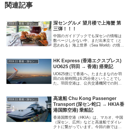
関連記事
深セングルメ 望月楼で上海蟹 第
2019.11 香港・深セン上海蟹の旅
三弾！！！
中国のガイドブックでも深センの情報は
数ページしかない中、まだ出来立て（と
思われる）海上世界（Sea World）の情報
など載っていません。最終日はここで昼
食とすることとしていましたが、行き当
たりばったりで決めざるを得ない状態で
HK Express (香港エクスプレス)
2019.11 香港・深セン上海蟹の旅
した。店の雰囲...
UO625 (羽田 → 香港) 搭乗記
UO625便にて香港へ。たまたまなのか羽
田の出発時間は6:25分発ということでし
た。羽田空港は、公共交通機関での到着
時間は早くて5時半前後、UO625便の場
合、この時点で出発1時間を切っているの
で、多くの方は近くで前泊かタクシー等
高速船 Chu Kong Passenger
2019.11 香港・深セン上海蟹の旅
でアクセス...
Transport (深セン蛇口 → HKIA香
港国際空港) 乗船記
香港国際空港（HKIA）は、マカオ、中国
（深セン、広州）などと高速船でダイレ
クトに繋がっています。今回の旅では、