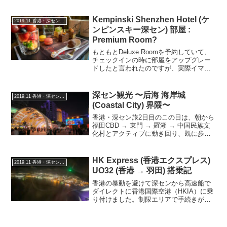
深セン蛇口港からHKIAまで高速船で向か
いましたので、その手配と実際の搭乗手
順をご紹介します。事前予約事前・当日
Kempinski Shenzhen Hotel (ケ
2019.11 香港・深セン上海蟹の旅
に港で買うことも...
ンピンスキー深セン) 部屋 :
Premium Room?
もともとDeluxe Roomを予約していて、
チェックインの時に部屋をアップグレー
ドしたと言われたのですが、実際イマイ
チ違いがわかりません。西向きの部屋
で、夕方3時過ぎにチェックインしたので
夕日が眩しいくらいでした。部屋 :
深セン観光 〜后海 海岸城
2019.11 香港・深セン上海蟹の旅
Premium...
(Coastal City) 界隈〜
香港・深セン旅2日目のこの日は、朝から
福田CBD → 東門 → 羅湖 → 中国民族文
化村とアクティブに動き回り、既に歩数
は20,000歩を超えていたかと思います。
が、ホテルの窓から見える歩行街の人手
につられ3度も散策に出かけてしまいまし
HK Express (香港エクスプレス)
2019.11 香港・深セン上海蟹の旅
た。...
UO32 (香港 → 羽田) 搭乗記
香港の暴動を避けて深センから高速船で
ダイレクトに香港国際空港（HKIA）に乗
り付けました。制限エリアで手続きが全
て終わりますので暴動に出会す確率をか
なり抑えることができます。手荷物検査
を受けた後に、出国税のリファンドも受