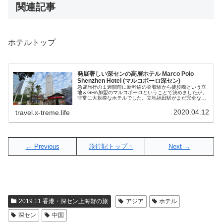
関連記事
ホテルトップ
発展著しい深センの高層ホテル Marco Polo
Shenzhen Hotel (マルコポーロ深セン)
急遽旅行の１週間前に新幹線の発着駅から徒歩圏という立
地＆GHA加盟のマルコポーロということで決めましたが、
非常に大規模なホテルでした。立地福田駅がまだ完全な形
で完成していないので、今現在は、若干遠回りする必要が
ありますが、出口がちゃんとでき...
2020.04.12
travel.x-treme.life
← Previous
旅行記トップ ↑
Next →
2019.11 香港・深セン上海蟹の旅
アジア
ホテル
深セン
中国