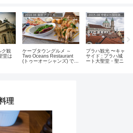
2016.06 南部アフリカの旅
2015.08 中欧4カ国陸路1400km+の旅
ケープタウングルメ ～
プラハ観光 〜キャッスル
ク
Two Oceans Restaurant
サイド : プラハ城・聖ヴィ
リ
(トゥーオーシャンズ) でシ
ート大聖堂・聖ニコラス
で
ーフードプラッター～
教会〜
欧料理