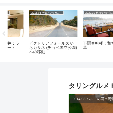
2016.06 南部アフリカの旅
2020.10 秋の安芸の宮島 山陽の旅
ラ
ビクトリアフォールズか
下関春帆楼：和室20畳 千
らカサネ (チョベ国立公園)
草
への移動
タリングルメ Re
2014.08 バルトの国々周