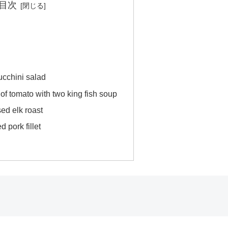
目次
cchini salad
 tomato with two king fish soup
d elk roast
pork fillet