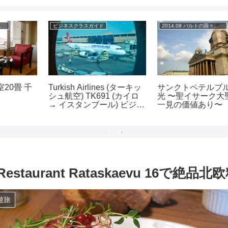
ビジネスクラスガイド
2014.08 バルトの国々周遊旅
Turkish Airlines (ターキッ
サンクトペテルブルク観
シュ航空) TK691 (カイロ
光 〜聖イサーク大聖堂は
→ イスタンブール) ビジネ
一見の価値あり〜
スクラス搭乗記
staurant Rataskaevu 16で絶品北
遊旅