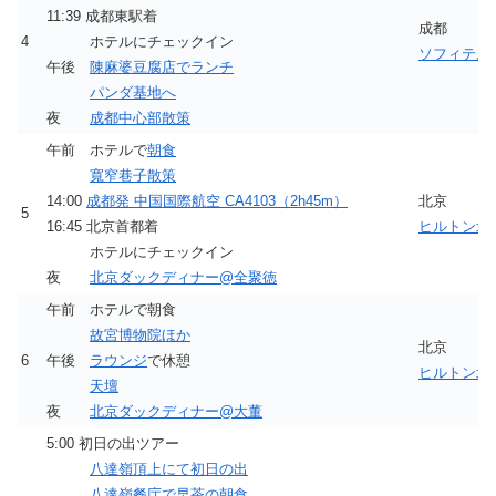
11:39 成都東駅着
成都
4
ホテルにチェックイン
ソフィテル
午後
陳麻婆豆腐店でランチ
パンダ基地へ
夜
成都中心部散策
午前 ホテルで
朝食
寬窄巷子散策
14:00
成都発 中国国際航空 CA4103（2h45m）
北京
5
16:45 北京首都着
ヒルトン北
ホテルにチェックイン
夜
北京ダックディナー@全聚徳
午前 ホテルで朝食
故宮博物院ほか
北京
6
午後
ラウンジ
で休憩
ヒルトン北
天壇
夜
北京ダックディナー@大董
5:00 初日の出ツアー
八達嶺頂上にて初日の出
八達嶺餐庁で早茶の朝食