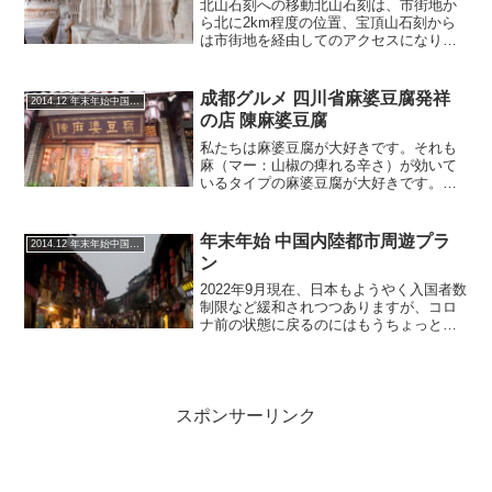
北山石刻への移動北山石刻は、市街地か
ら北に2km程度の位置、宝頂山石刻から
は市街地を経由してのアクセスになりま
す。是非、観光客向けに宝頂山石刻 ⇄ 北
山石刻間の交通アクセスを用意してほし
いところですが、2014年当時は少なくと
成都グルメ 四川省麻婆豆腐発祥
2014.12 年末年始中国周遊旅
も何もありませ...
の店 陳麻婆豆腐
私たちは麻婆豆腐が大好きです。それも
麻（マー：山椒の痺れる辛さ）が効いて
いるタイプの麻婆豆腐が大好きです。横
浜中華街の景徳鎮は辛すぎですがそれで
も時々食べたくなります。そんな「麻婆
豆腐」発祥のお店が、ここ成都の陳麻婆
年末年始 中国内陸都市周遊プラ
2014.12 年末年始中国周遊旅
豆腐というお店と言われて...
ン
2022年9月現在、日本もようやく入国者数
制限など緩和されつつありますが、コロ
ナ前の状態に戻るのにはもうちょっとか
かりそうです。なかなか海外に行けない
状況の中、過去の海外旅行を追体験しつ
つ2014年の中国の旅を振り返ります。年
末年始休暇の海...
スポンサーリンク