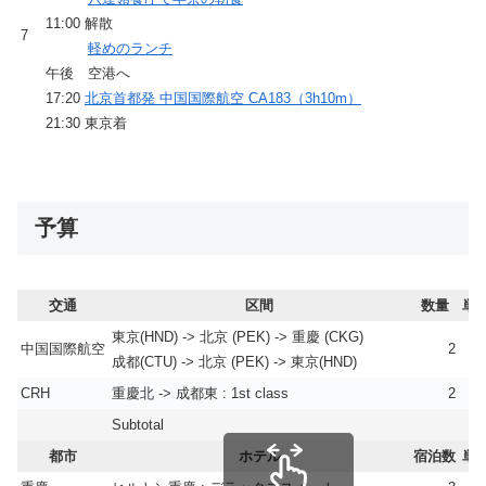
11:00 解散
7
軽めのランチ
午後 空港へ
17:20
北京首都発 中国国際航空 CA183（3h10m）
21:30 東京着
予算
交通
区間
数量
単価
東京(HND) -> 北京 (PEK) -> 重慶 (CKG)
中国国際航空
2
成都(CTU) -> 北京 (PEK) -> 東京(HND)
CRH
重慶北 -> 成都東 : 1st class
2
Subtotal
都市
ホテル
宿泊数
単価