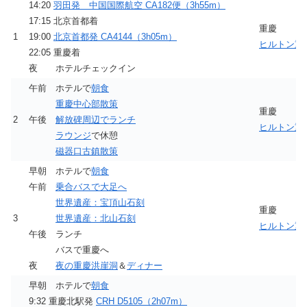
14:20
羽田発 中国国際航空 CA182便（3h55m）
17:15 北京首都着
重慶
1
19:00
北京首都発 CA4144（3h05m）
ヒルトン重
22:05 重慶着
夜 ホテルチェックイン
午前 ホテルで
朝食
重慶中心部散策
重慶
2
午後
解放碑周辺でランチ
ヒルトン重
ラウンジ
で休憩
磁器口古鎮散策
早朝 ホテルで
朝食
午前
乗合バスで大足へ
世界遺産：宝頂山石刻
重慶
3
世界遺産：北山石刻
ヒルトン重
午後 ランチ
バスで重慶へ
夜
夜の重慶洪崖洞
＆
ディナー
早朝 ホテルで
朝食
9:32 重慶北駅発
CRH D5105（2h07m）