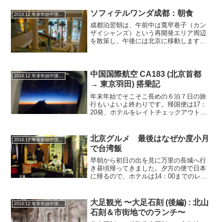
ソフィテルワンダ成都：朝食
2014.12 年末年始中国周遊旅
成都泊翌朝は、午前中は寬窄巷子（カン
ザイシャンズ）という再開発エリア周辺
を散策し、午後には北京に移動します。
あまり時間がない中で、ホテルで軽く朝
食を食べてそのまま散策に向かいます。
La Brassiereあまり有名でないホテルです
がホテル全...
中国国際航空 CA183 (北京首都
2014.12 年末年始中国周遊旅
→ 東京羽田) 搭乗記
年末年始でそこそこ長めの６泊７日の旅
行もいよいよ終わりです。帰国便は17：
20発、ホテルをレイトチェックアウトし
ても時間的に余裕があるので、東直門駅
まではタクシーで、そこから机場線で向
かうことにします。机場線は、何気に一
北京グルメ 最後はなぜか度小月
2014.12 年末年始中国周遊旅
人当たり25元（50...
で台湾飯
早朝から初日の出を見に万里の長城へ行
き昼頃帰ってきました。夕方の便で日本
に帰るので、ホテルは14：00までのレイ
トチェックアウトをお願いしています。
最後に王府井でランチとします。６泊７
日の中国周遊旅で連日の中華料理、この
大足観光 〜大足石刻 (後編) : 北山
2014.12 年末年始中国周遊旅
日の朝食も中華だった...
石刻＆市街地でのランチ〜