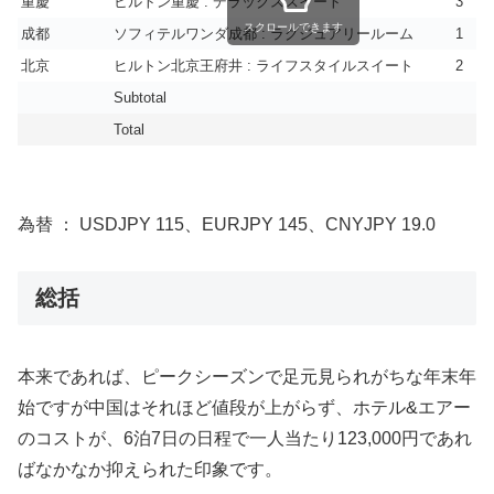
重慶
ヒルトン重慶 : デラックススイート
3
スクロールできます
成都
ソフィテルワンダ成都 : ラグジュアリールーム
1
北京
ヒルトン北京王府井 : ライフスタイルスイート
2
Subtotal
Total
為替 ： USDJPY 115、EURJPY 145、CNYJPY 19.0
総括
本来であれば、ピークシーズンで足元見られがちな年末年
始ですが中国はそれほど値段が上がらず、ホテル&エアー
のコストが、6泊7日の日程で一人当たり123,000円であれ
ばなかなか抑えられた印象です。