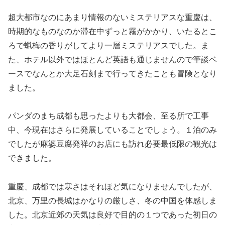
超大都市なのにあまり情報のないミステリアスな重慶は、
時期的なものなのか滞在中ずっと霧がかかり、いたるとこ
ろで蝋梅の香りがしてより一層ミステリアスでした。ま
た、ホテル以外ではほとんど英語も通じませんので筆談ベ
ースでなんとか大足石刻まで行ってきたことも冒険となり
ました。
パンダのまち成都も思ったよりも大都会、至る所で工事
中、今現在はさらに発展していることでしょう。１泊のみ
でしたが麻婆豆腐発祥のお店にも訪れ必要最低限の観光は
できました。
重慶、成都では寒さはそれほど気になりませんでしたが、
北京、万里の長城はかなりの厳しさ、冬の中国を体感しま
した。北京近郊の天気は良好で目的の１つであった初日の