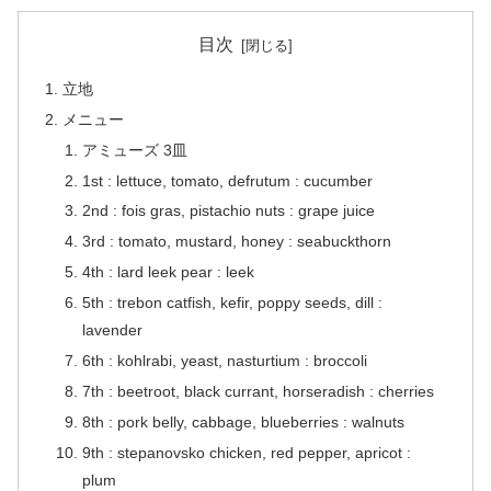
目次
立地
メニュー
アミューズ 3皿
1st : lettuce, tomato, defrutum : cucumber
2nd : fois gras, pistachio nuts : grape juice
3rd : tomato, mustard, honey : seabuckthorn
4th : lard leek pear : leek
5th : trebon catfish, kefir, poppy seeds, dill :
lavender
6th : kohlrabi, yeast, nasturtium : broccoli
7th : beetroot, black currant, horseradish : cherries
8th : pork belly, cabbage, blueberries : walnuts
9th : stepanovsko chicken, red pepper, apricot :
plum