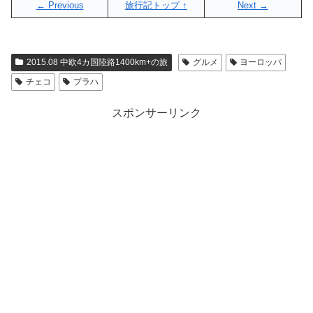
← Previous
旅行記トップ ↑
Next →
2015.08 中欧4カ国陸路1400km+の旅
グルメ
ヨーロッパ
チェコ
プラハ
スポンサーリンク