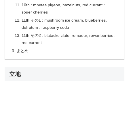
10th : mnetes pigeon, hazelnuts, red currant :
souer cherries
11th その1 : mushroom ice cream, blueberries,
defrutum : raspberry soda
11th その2 : blatacke zlato, romadur, rowanberries :
red currant
まとめ
立地