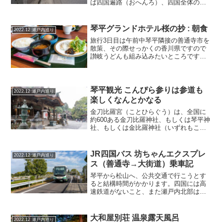
ば四国遍路（おへんろ）、四国全体の八
十八箇所の自社を巡る修行です。厳し目
には徒歩で、道中には山里の中の仏堂も
巡り、全体で1100〜1400kmの距離がある
琴平グランドホテル桜の抄 : 朝食
2022.12 瀬戸内巡り
ということです...
旅行3日目は午前中琴平隣接の善通寺市を
散策、その際せっかくの香川県ですので
讃岐うどんも組み込みたいところです。
一方で、ホテルの朝食もついており折り
合いの付け方が難しいです。できるだけ
時間を空けるべくまずはホテル朝食は朝
早めの７時に軽く食べる...
琴平観光 こんぴら参りは参道も
2022.12 瀬戸内巡り
楽しくなんとかなる
金刀比羅宮（ことひらぐう）は、全国に
約600ある金刀比羅神社、もしくは琴平神
社、もしくは金比羅神社（いずれもこと
ひらじんじゃ）の総本宮です。地名は琴
平ですね。立地金刀比羅宮が立地する琴
平山（象頭山）はもともと瀬戸内海に浮
JR四国バス 坊ちゃんエクスプレ
2022.12 瀬戸内巡り
かぶ島で、そこに大物...
ス（善通寺→大街道）乗車記
琴平から松山へ、公共交通で行こうとす
ると結構時間がかかります。四国には高
速鉄道がないこと、また瀬戸内北部は愛
媛側も海岸沿いで今治を通りぐるっと回
るので路線距離も長めです。また、鉄道
駅は、繁華街から離れていることもあ
大和屋別荘 温泉露天風呂
2022.12 瀬戸内巡り