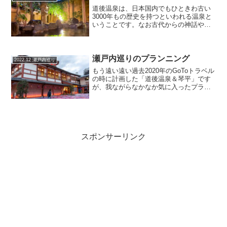
り、多度津で乗り換えも合わ...
道後温泉は、日本国内でもひときわ古い
3000年もの歴史を持つといわれる温泉と
いうことです。なお古代からの神話や伝
説などにも登場しているということで
す。白鷺伝説昔、足を痛めた白鷺が岩の
間から流れ出る湯に浸していたところ、
傷は癒えて、飛び立って...
瀬戸内巡りのプランニング
2022.12 瀬戸内巡り
もう遠い遠い過去2020年のGoToトラベル
の時に計画した「道後温泉＆琴平」です
が、我ながらなかなか気に入ったプラン
だったので2022年12月に行ってきまし
た。GoToトラベルの後続である全国旅行
支援として若干サポートがありました。
ただ、支...
スポンサーリンク