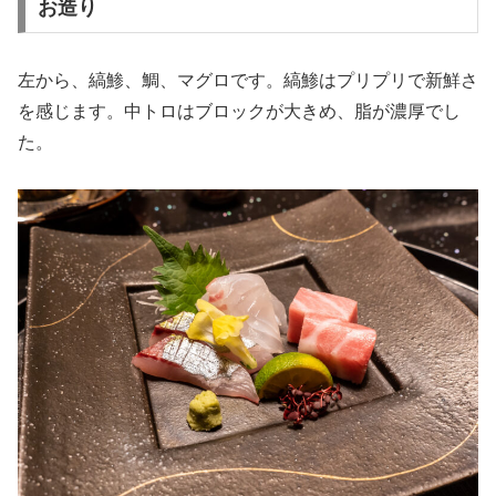
お造り
左から、縞鯵、鯛、マグロです。縞鯵はプリプリで新鮮さ
を感じます。中トロはブロックが大きめ、脂が濃厚でし
た。