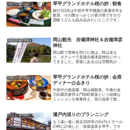
琴平グランドホテル桜の抄 : 朝食
2022.12 瀬戸内巡り
旅行3日目は午前中琴平隣接の善通寺市を
散策、その際せっかくの香川県ですので
讃岐うどんも組み込みたいところです。
一方で、ホテルの朝食もついており折り
合いの付け方が難しいです。できるだけ
時間を空けるべくまずはホテル朝食は朝
早めの７時に軽く食べる...
岡山観光 吉備津神社＆吉備津彦
2022.12 瀬戸内巡り
神社
岡山駅で荷物を預けた後は、時は金な
り、タクシーで直接吉備津彦神社にやっ
てきました。背後にある山は雰囲気があ
りますね。日本は自然信仰が多いです
が、そうした感覚は時代に関わらず現在
にも通じるものがあります。吉備津彦神
琴平グランドホテル桜の抄 : 会席
2022.12 瀬戸内巡り
社時間が合わなかったためタク...
ディナー@ゐきり
午前中の後楽園・岡山城散策、午後の金
刀比羅宮参拝＆門前町散策という結構な
ミッションを無事終え、宿の温泉で疲れ
を癒した後は、待ちに待った会席ディナ
ーです。琴平グランドホテル桜の抄のダ
イニング会場はこのゐきり（もしくは個
瀬戸内巡りのプランニング
2022.12 瀬戸内巡り
室宴会場ですが料理はほぼ...
もう遠い遠い過去2020年のGoToトラベル
の時に計画した「道後温泉＆琴平」です