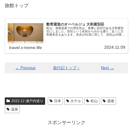
旅館トップ
数寄屋造のオーベルジュ 大和屋別荘
松山、道後温泉での滞在先は、食事に定評のある大和屋別
荘にしました。別荘という名前から分かる通り、近くに大
和屋本店もあります。本店が91室に対して、別荘は19室と
小規模で時期によってはかなり早めから満室になります。
料金は本店に比べてお高いです...
2024.11.09
travel.x-treme.life
← Previous
旅行記トップ ↑
Next →
2022.12 瀬戸内巡り
日本
ホテル
松山
道後
温泉
スポンサーリンク