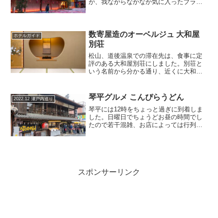
が、我ながらなかなか気に入ったプラン
だったので2022年12月に行ってきまし
た。GoToトラベルの後続である全国旅行
支援として若干サポートがありました。
ただ、支...
数寄屋造のオーベルジュ 大和屋
ホテルガイド
別荘
松山、道後温泉での滞在先は、食事に定
評のある大和屋別荘にしました。別荘と
いう名前から分かる通り、近くに大和屋
本店もあります。本店が91室に対して、
別荘は19室と小規模で時期によってはか
なり早めから満室になります。料金は本
琴平グルメ こんぴらうどん
2022.12 瀬戸内巡り
店に比べてお高いです...
琴平には12時をちょっと過ぎに到着しま
した。日曜日でちょうどお昼の時間でし
たので若干混雑、お店によっては行列が
でき始めています。こんぴらうどん（屋
号）参道店にちょっと並んでなんとか入
りました。こんぴらうどん 参道店金刀比
羅宮の表参道につなが...
スポンサーリンク