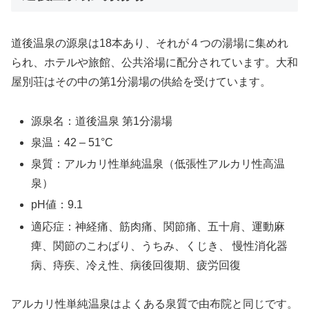
道後温泉の源泉は18本あり、それが４つの湯場に集めれ
られ、ホテルや旅館、公共浴場に配分されています。大和
屋別荘はその中の第1分湯場の供給を受けています。
源泉名：道後温泉 第1分湯場
泉温：42 – 51°C
泉質：アルカリ性単純温泉（低張性アルカリ性高温
泉）
pH値：9.1
適応症：神経痛、筋肉痛、関節痛、五十肩、運動麻
痺、関節のこわばり、うちみ、くじき、 慢性消化器
病、痔疾、冷え性、病後回復期、疲労回復
アルカリ性単純温泉はよくある泉質で由布院と同じです。