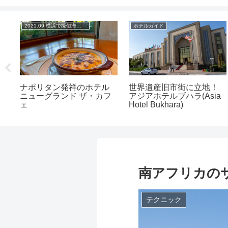
2021.09 横浜で擬似海外旅行
ホテルガイド
、
ナポリタン発祥のホテル
世界遺産旧市街に立地！
ニューグランド ザ・カフ
アジアホテルブハラ(Asia
ェ
Hotel Bukhara)
南アフリカの
テクニック