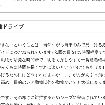
して、、、というのを何回...
fe
距離ドライブ
できないということは、当然ながら自車のみで見つける
イドにゆだねられていますが1回の目安は3時間程度で
、
動物が活発な時間帯で、明るく探しやすく一番遭遇確
やみくもに時間を長くすればよいというわけでもありま
あげるためにはどうすればよいか、、、
がんがんぶっ飛
も高め、目的のレア動物以外の動物がいても大抵止まり
いです。その寒さに対抗するためジープに完備されてい
で完全防備の人が約1名、ちょっとやりすぎじゃないです