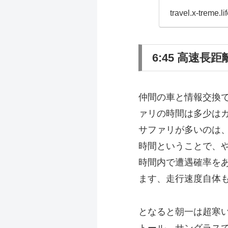
travel.x-treme.li
6:45 高速長
仲間の車と情報交換
ァリの時間は多少はガ
サファリが多いのは
時間
ということで、
時間内で遭遇確率を
ます、走行速度自体
となると朝一は超寒
トール、サングラス