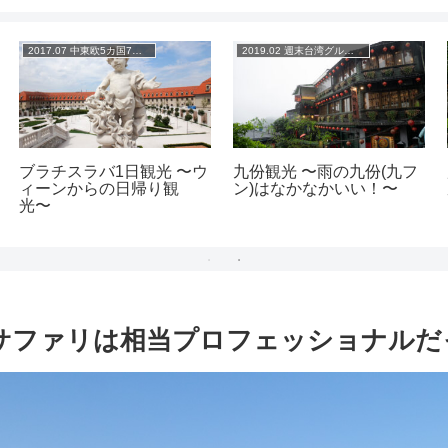
2017.07 中東欧5カ国7都市の旅
2019.02 週末台湾グルメ旅
ブラチスラバ1日観光 〜ウ
九份観光 〜雨の九份(九フ
ィーンからの日帰り観
ン)はなかなかいい！〜
光〜
サファリは相当プロフェッショナルだ