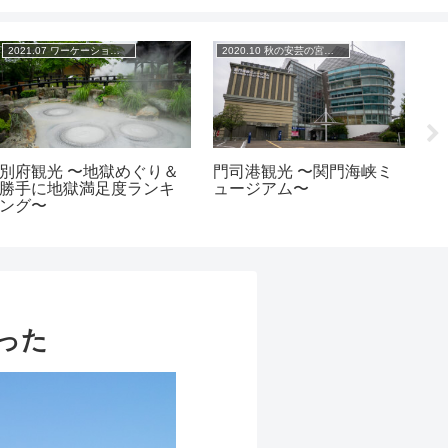
2021.07 ワーケーション at 北九州
2020.10 秋の安芸の宮島 山陽の旅
2
別府観光 〜地獄めぐり＆
門司港観光 〜関門海峡ミ
日
勝手に地獄満足度ランキ
ュージアム〜
ん
ング〜
ゆ
ど
った