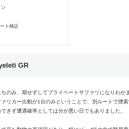
イン
ルート検証
leti GR
たちのみ、期せずしてプライベートサファリになりわが
ファリカー出動が1台のみということで、別ルートで捜索
換できず遭遇確率としては分が悪い
日でもありました。