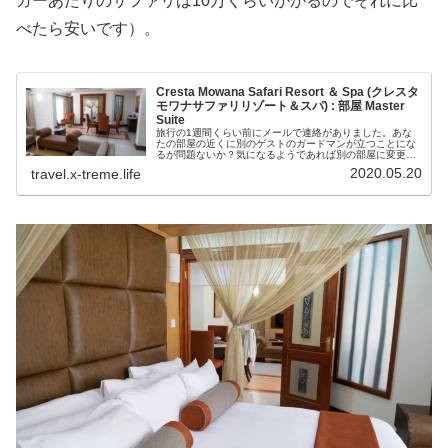
ガーあたりのサファリは10万くらいかかるのでそれに比
べたら安いです）。
Cresta Mowana Safari Resort ＆ Spa (クレスタ
モワナサファリリゾート＆スパ) : 部屋 Master
Suite
旅行の1週間くらい前にメールで連絡がありました。あな
たの部屋の近くに別のゲストのガードマンが立つことにな
るが問題ないか？気になるようであれば別の部屋に変更す
るが…何のことかよく分かりませんでしたが、別に問題な
2020.05.20
travel.x-treme.life
い旨返信していました。当日、どう...