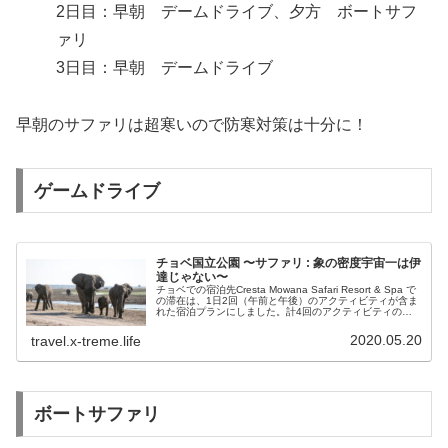
2日目：早朝 デームドライブ、夕方 ボートサフ
ァリ
3日目：早朝 デームドライブ
早朝のサファリは超寒いので防寒対策は十分に！
ゲームドライブ
チョベ国立公園 〜サファリ : 象の密度宇宙一は伊
達じゃない〜
チョベでの宿泊先Cresta Mowana Safari Resort & Spa で
の滞在は、1日2回（午前と午後）のアクティビティが含ま
れた宿泊プランにしました。計4回のアクティビティのう
ち、3回をこのゲームドライブ（Game Driv...
2020.05.20
travel.x-treme.life
ボートサファリ