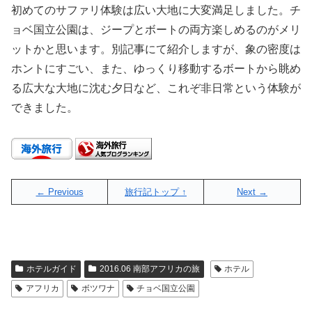
初めてのサファリ体験は広い大地に大変満足しました。チ
ョベ国立公園は、ジープとボートの両方楽しめるのがメリ
ットかと思います。別記事にて紹介しますが、象の密度は
ホントにすごい、また、ゆっくり移動するボートから眺め
る広大な大地に沈む夕日など、これぞ非日常という体験が
できました。
← Previous
旅行記トップ ↑
Next →
ホテルガイド
2016.06 南部アフリカの旅
ホテル
アフリカ
ボツワナ
チョベ国立公園