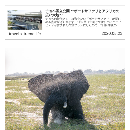
チョベ国立公園 〜ボートサファリとアフリカの
広い大地〜
チョベの特徴としては数少ない「ボートサファリ」が楽し
める点が挙げられます。1日2回（午前と午後）のアクティ
ビティが含まれた宿泊プランにしたので、2日目午後のこ
ちらの Chobe River Boat Cruiseを体験してみることにし
ました...
2020.05.23
travel.x-treme.life