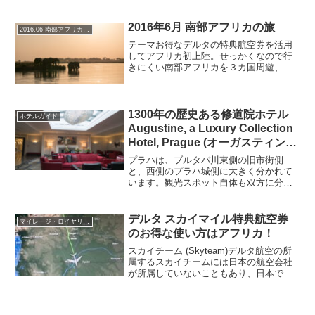
りヒルトンにしました。ヒルトン系列の
ホテルは2軒ありますが、中心地の観光は
あまりしないこと、後日乗る新幹線が止
2016年6月 南部アフリカの旅
2016.06 南部アフリカの旅
まる駅近...
テーマお得なデルタの特典航空券を活用
してアフリカ初上陸。せっかくなので行
きにくい南部アフリカを３カ国周遊、往
路はパリでお買い物、帰路はドバイでス
トップオーバー、EMEA地区のサークル
トリップを楽しもう。プランニングこの
旅程に至った経緯はこち...
1300年の歴史ある修道院ホテル
ホテルガイド
Augustine, a Luxury Collection
Hotel, Prague (オーガスティンプ
ラハ)
プラハは、ブルタバ川東側の旧市街側
と、西側のプラハ城側に大きく分かれて
います。観光スポット自体も双方に分散
していますし、双方をつなぐカレル橋自
体が一番の観光スポットだったりするの
で、ホテルはどこを選んでもそれほど利
デルタ スカイマイル特典航空券
マイレージ・ロイヤリティー
便性に違いは出ません。そん...
のお得な使い方はアフリカ！
スカイチーム (Skyteam)デルタ航空の所
属するスカイチームには日本の航空会社
が所属していないこともあり、日本で積
極的に活用している人は少ないかもしれ
ません。しかし、国際線中心で見た場合
日本に乗り入れている航空会社は比較的