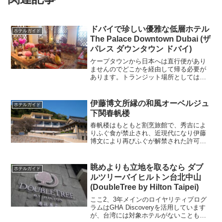
ドバイで珍しい優雅な低層ホテル
ホテルガイド
The Palace Downtown Dubai (ザ
パレス ダウンタウン ドバイ)
ケープタウンから日本へは直行便があり
ませんのでどこかを経由して帰る必要が
あります。トランジット場所としては、
シンガポール、香港、ドーハなどもあり
ましたがここドバイにしました。理由と
しては、ドバイと言えばブルジュハリフ
伊藤博文所縁の和風オーベルジュ
ホテルガイド
ァ、高さ828mで世界一...
下関春帆楼
春帆楼はもともと割烹旅館で、秀吉によ
りふぐ食が禁止され、近現代になり伊藤
博文により再びふぐが解禁された許可第1
号として有名です。下関といえばフグと
いう連想で、せっかくなら一度ちゃんと
したフグを経験しておこうというのが今
眺めよりも立地を取るなら ダブ
ホテルガイド
回ここを選択した理由で...
ルツリーバイヒルトン台北中山
(DoubleTree by Hilton Taipei)
ここ2、3年メインのロイヤリティプログ
ラムはGHA Discoveryを活用しています
が、台湾には対象ホテルがないこともあ