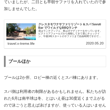
ていましたが、二日とも早朝サファリを入れていたので参
加しませんでした。
クレスタモワナサファリリゾート＆スパ Savuti
Bar でワイルドなBBQランチ
昼はランチブッフェ、夜はボマディナーをやっています。
ビクトリアフォールズから移動してきて昼にチェックイ
ン、午後3時スタートのサファリまで自由時間ですのでラ
ンチ＆まったり過ごしにやってきました。ケニヤ大統領が
来るのと関連して、政府系の会議が開...
2020.05.20
travel.x-treme.life
プールほか
プールは2か所、ロビー棟の近くとスパ棟にあります。
スパ側は利用者の制限があるかもしれません。私たちが訪
れた6月は南半球は冬、とはいえ昼は30度近くまで上がる
ので泳ごうと思えば泳げますが、使っている人はいません