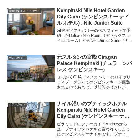
策しました。途中なかなか雰囲気のある
建物が結構ありました。サングラスをか
Kempinski Nile Hotel Garden
2018.09 タイ・エジプト・トルコの旅
けていたのであまり意識...
City Cairo (ケンピンスキー ナイ
ル ホテル) : Nile Junior Suite
GHAディスカバリーのベネフィットで予
約したDeluxe Nile Room（デラックス ナ
イル ルーム）からNile Junior Suite（ナイ
ル ジュニア スイート）にアップグレード
頂きました。Nile Junior Suiteリビ...
元スルタンの宮殿 Ciragan
ホテルガイド
Palace Kempinski (チュラーンパ
レス ケンピンスキー)
せっかくGHAディスカバリーのロイヤリ
ティプログラムでケンピンスキーが優遇
されるのであれば、以前何か（クレジッ
トカードで毎月送られてくる冊子だった
か？？？）で知って気になっていたこの
宮殿ホテルに行っておこうと。このホテ
ナイル沿いのブティックホテル
ホテルガイド
ルは名前の通り、元々は...
Kempinski Nile Hotel Garden
City Cairo (ケンピンスキー ナイ
ル ホテル)
ピラミッドのツアーガイドAndrewから
は、ブティックホテルと言われてしまっ
たケンピンスキーナイルです。ブティッ
クホテルという言葉自体は必ずしもネガ