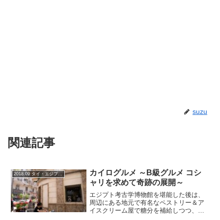
suzu
関連記事
カイログルメ ～B級グルメ コシ
2018.09 タイ・エジプト・トルコの旅
ャリを求めて奇跡の展開～
エジプト考古学博物館を堪能した後は、
周辺にある地元で有名なペストリー＆ア
イスクリーム屋で糖分を補給しつつ、エ
ジプトB級グルメ「コシャリ」を求めて散