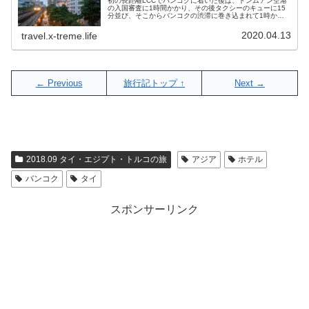
初の長距離LCCでバンコクに着いた後は、ドンムアン空港
の入国審査に1時間かかり、その後タクシーのキューに15
分並び、そこからバンコクの渋滞に巻き込まれて1時かか
ってようやく今回のお宿アナンタラサイアムバンコクに到
着しました。いやー、なかなか...
2020.04.13
travel.x-treme.life
← Previous
旅行記トップ ↑
Next →
2018.09 タイ・エジプト・トルコの旅
アジア
ホテル
バンコク
タイ
スポンサーリンク