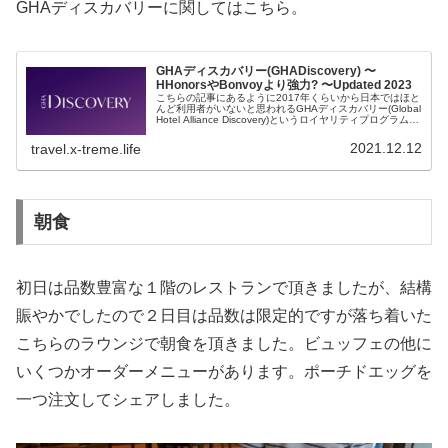
GHAディスカバリーに関してはこちら。
GHAディスカバリー(GHADiscovery) 〜
HHonorsやBonvoyより強力? 〜Updated 2023
こちらの記事にあるように2017年くらいから日本ではほと
んど利用者がいないと思われるGHAディスカバリー(Global
Hotel Alliance Discovery)というロイヤリティプログラムを
活用しています。2020年以降コロナで海...
2021.12.12
travel.x-treme.life
朝食
初日は品数豊富な１階のレストランで頂きましたが、結構
賑やかでしたので２日目は品数は限定的ですが落ち着いた
こちらのラウンジで朝食を頂きました。ビュッフェの他に
いくつかオーダーメニューがあります。ポーチドエッグを
一つ注文してシェアしました。