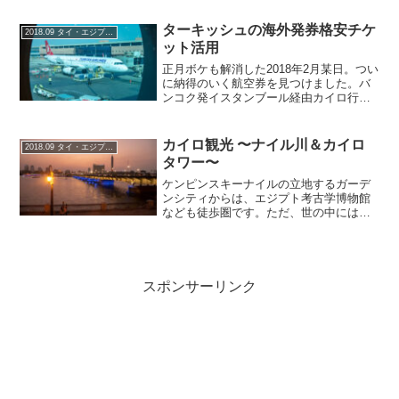
ティブな言葉ではないですが、若干小規
模というニュアンスの表現で使われまし
ターキッシュの海外発券格安チケ
2018.09 タイ・エジプト・トルコの旅
た。一応200室弱あ...
ット活用
正月ボケも解消した2018年2月某日。つい
に納得のいく航空券を見つけました。バ
ンコク発イスタンブール経由カイロ行き
＆カイロ発イスタンブール経由成田行ビ
ジネスクラスで一人当たり180,000円！こ
の経路情報で航空会社の目途がつく人は
カイロ観光 〜ナイル川＆カイロ
2018.09 タイ・エジプト・トルコの旅
通ですね、...
タワー〜
ケンピンスキーナイルの立地するガーデ
ンシティからは、エジプト考古学博物館
なども徒歩圏です。ただ、世の中にはま
だまだ歩行者優先でない国が結構ありま
す。ここカイロもそうした国の1つで横断
歩道や地下道はごく限定的、横断歩道が
あっても信号がなく猛ス...
スポンサーリンク