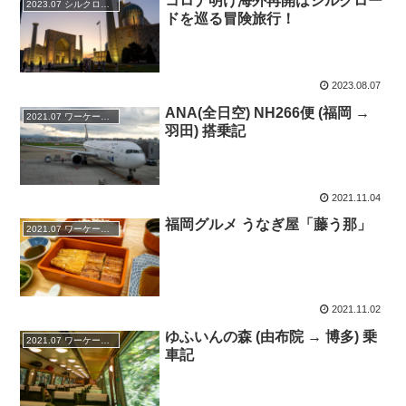
コロナ明け海外再開はシルクロー
2023.07 シルクロードの旅
ドを巡る冒険旅行！
2023.08.07
ANA(全日空) NH266便 (福岡 →
2021.07 ワーケーション at 北九州
羽田) 搭乗記
2021.11.04
福岡グルメ うなぎ屋「藤う那」
2021.07 ワーケーション at 北九州
2021.11.02
ゆふいんの森 (由布院 → 博多) 乗
2021.07 ワーケーション at 北九州
車記