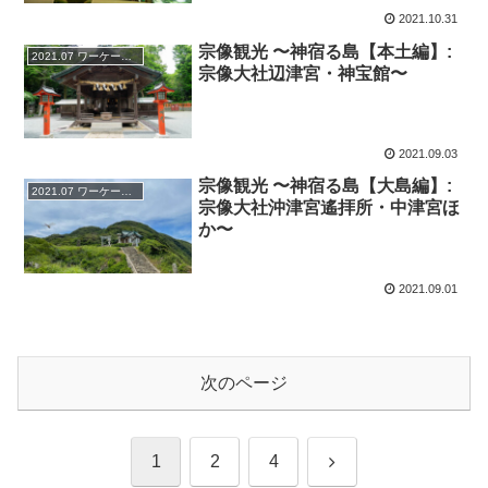
2021.10.31
宗像観光 〜神宿る島【本土編】:
2021.07 ワーケーション at 北九州
宗像大社辺津宮・神宝館〜
2021.09.03
宗像観光 〜神宿る島【大島編】:
2021.07 ワーケーション at 北九州
宗像大社沖津宮遙拝所・中津宮ほ
か〜
2021.09.01
次のページ
次
1
2
4